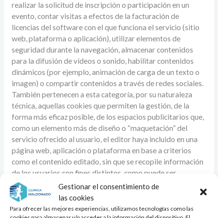
realizar la solicitud de inscripción o participación en un
evento, contar visitas a efectos de la facturación de
licencias del software con el que funciona el servicio (sitio
web, plataforma o aplicación), utilizar elementos de
seguridad durante la navegación, almacenar contenidos
para la difusión de vídeos o sonido, habilitar contenidos
dinámicos (por ejemplo, animación de carga de un texto o
imagen) o compartir contenidos a través de redes sociales.
También pertenecen a esta categoría, por su naturaleza
técnica, aquellas cookies que permiten la gestión, de la
forma más eficaz posible, de los espacios publicitarios que,
como un elemento más de diseño o “maquetación” del
servicio ofrecido al usuario, el editor haya incluido en una
página web, aplicación o plataforma en base a criterios
como el contenido editado, sin que se recopile información
de los usuarios con fines distintos, como puede ser
personalizar ese contenido publicitario u otros contenidos.
Gestionar el consentimiento de
las cookies
-Cookies de personalización o preferencias: son aquellas
Para ofrecer las mejores experiencias, utilizamos tecnologías como las
cookies para almacenar y/o acceder a la información del dispositivo. El