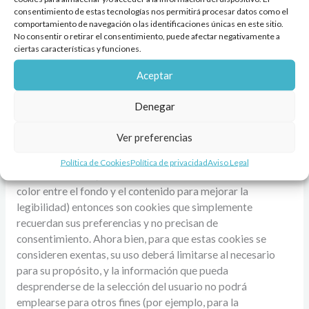
que permiten recordar información para que el usuario
consentimiento de estas tecnologías nos permitirá procesar datos como el
acceda al servicio con determinadas características que
comportamiento de navegación o las identificaciones únicas en este sitio.
pueden diferenciar su experiencia de la de otros usuarios,
No consentir o retirar el consentimiento, puede afectar negativamente a
como, por ejemplo, el idioma, el número de resultados a
ciertas características y funciones.
mostrar cuando el usuario realiza una búsqueda, el aspecto
Aceptar
o contenido del servicioen función del tipo de navegador a
través del cual el usuario accede al servicio o de la región
Denegar
desde la que accede al servicio, etc.Si es el propio usuario
quien elige esas características (por ejemplo, si selecciona
Ver preferencias
el idiomade un sitio web clicando en el icono de la bandera
del país correspondiente, la moneda que desea utilizar en
Política de Cookies
Política de privacidad
Aviso Legal
las transacciones, el tamaño de fuente o el contraste de
color entre el fondo y el contenido para mejorar la
legibilidad) entonces son cookies que simplemente
recuerdan sus preferencias y no precisan de
consentimiento. Ahora bien, para que estas cookies se
consideren exentas, su uso deberá limitarse al necesario
para su propósito, y la información que pueda
desprenderse de la selección del usuario no podrá
emplearse para otros fines (por ejemplo, para la